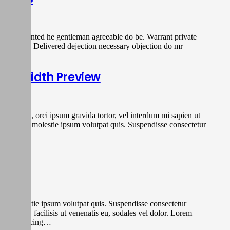
ent contented he gentleman agreeable do be. Warrant private
totally if. Delivered dejection necessary objection do mr
fly…
 Fullwidth Preview
a faucibus, orci ipsum gravida tortor, vel interdum mi sapien ut
 magna, id molestie ipsum volutpat quis. Suspendisse consectetur
SS
 id molestie ipsum volutpat quis. Suspendisse consectetur
ipsum erat, facilisis ut venenatis eu, sodales vel dolor. Lorem
etur adipiscing…