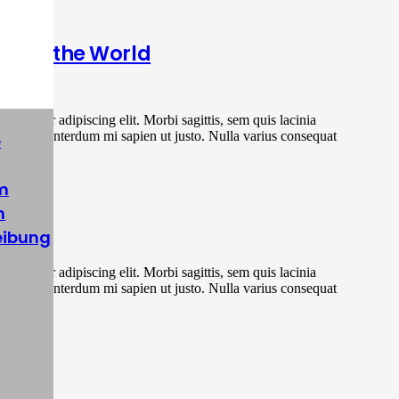
rcles the World
sectetur adipiscing elit. Morbi sagittis, sem quis lacinia
ortor, vel interdum mi sapien ut justo. Nulla varius consequat
e
m
ost
n
eibung
sectetur adipiscing elit. Morbi sagittis, sem quis lacinia
ortor, vel interdum mi sapien ut justo. Nulla varius consequat
ebar