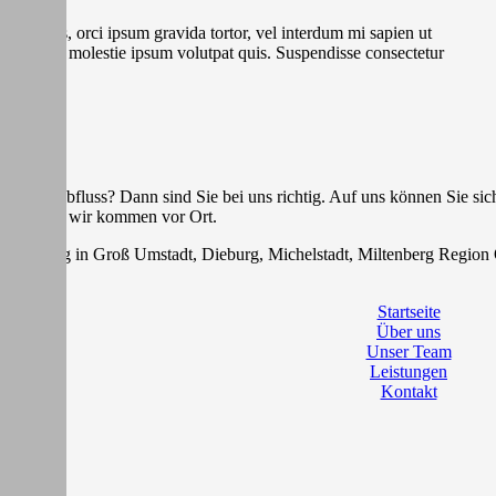
a faucibus, orci ipsum gravida tortor, vel interdum mi sapien ut
 magna, id molestie ipsum volutpat quis. Suspendisse consectetur
G
r Ihren Abfluss? Dann sind Sie bei uns richtig. Auf uns können Sie s
genügt und wir kommen vor Ort.
reinigung in Groß Umstadt, Dieburg, Michelstadt, Miltenberg Region
Startseite
Über uns
Unser Team
Leistungen
Kontakt