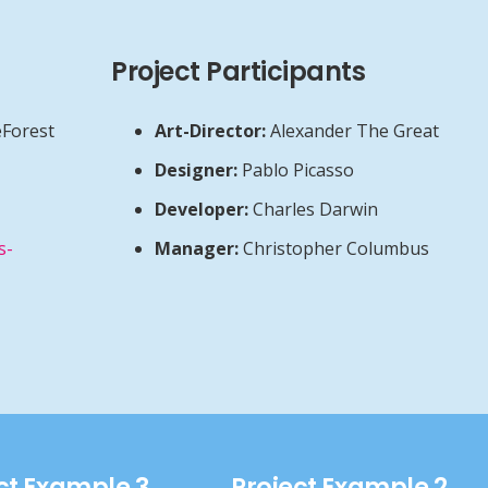
Project Participants
Forest
Art-Director:
Alexander The Great
Designer:
Pablo Picasso
Developer:
Charles Darwin
s-
Manager:
Christopher Columbus
ct Example 3
Project Example 2