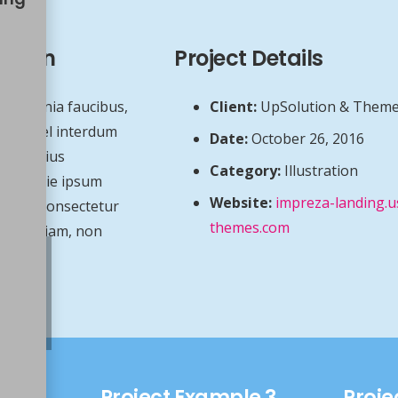
iption
Project Details
uis lacinia faucibus,
Client:
UpSolution & Theme
rtor, vel interdum
Date:
October 26, 2016
ulla varius
Category:
Illustration
 molestie ipsum
Website:
impreza-landing.u
ndisse consectetur
themes.com
e id mi diam, non
le 2
Project Example 3
Proje