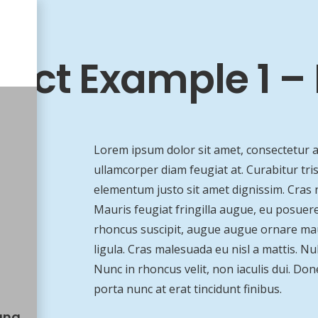
ject Example 1 
Lorem ipsum dolor sit amet, consectetur adi
ullamcorper diam feugiat at. Curabitur tri
elementum justo sit amet dignissim. Cras
Mauris feugiat fringilla augue, eu posuere
rhoncus suscipit, augue augue ornare mauris
ligula. Cras malesuada eu nisl a mattis. Nul
Nunc in rhoncus velit, non iaculis dui. Donec
porta nunc at erat tincidunt finibus.
ung