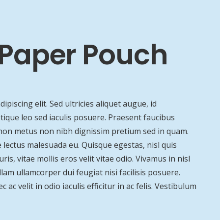
– Paper Pouch
piscing elit. Sed ultricies aliquet augue, id
stique leo sed iaculis posuere. Praesent faucibus
 non metus non nibh dignissim pretium sed in quam.
 lectus malesuada eu. Quisque egestas, nisl quis
, vitae mollis eros velit vitae odio. Vivamus in nisl
lam ullamcorper dui feugiat nisi facilisis posuere.
 ac velit in odio iaculis efficitur in ac felis. Vestibulum