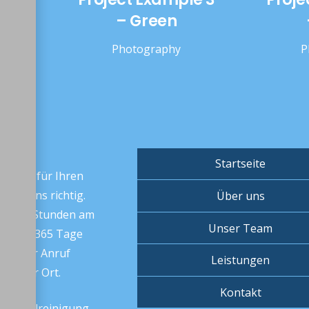
– Green
Photography
P
. KG
Startseite
chmann für Ihren
e bei uns richtig.
Über uns
sich 24 Stunden am
Unser Team
he und 365 Tage
n kurzer Anruf
Leistungen
en vor Ort.
Kontakt
 & Kanalreinigung